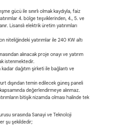
me gücü ile sınırlı olmak kaydıyla, faiz
tırımlar 4. bölge teşviklerinden, 4., 5. ve
ır. Lisanslı elektrik üretim yatırımları
n niteliğindeki yatırımlar ile 240 KW altı
rmasından alınacak proje onayı ve yatırım
ak istenmektedir.
kadar dağıtım şirketi ile bağlantı ve
yurt dışından temin edilecek güneş paneli
esi kapsamında değerlendirmeye alınmaz.
tırımların bitişik nizamda olması halinde tek
vurusu sırasında Sanayi ve Teknoloji
er şu şekildedir;