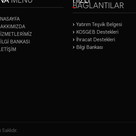
leri
NA
MENU
HIZLI
BAĞLANTILAR
NASAYFA
Yatırım Teşvik Belgesi
AKKIMIZDA
KOSGEB Destekleri
İZMETLERİMİZ
İhracat Destekleri
İLGİ BANKASI
Bilgi Bankası
LETİŞİM
aklıdır.