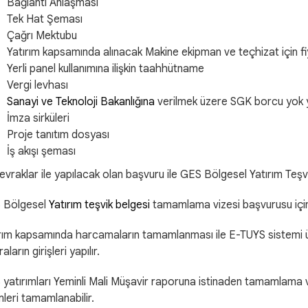
Bağlantı Anlaşması
Tek Hat Şeması
Çağrı Mektubu
Yatırım kapsamında alınacak Makine ekipman ve teçhizat için fiya
Yerli panel kullanımına ilişkin taahhütname
Vergi levhası
Sanayi ve Teknoloji Bakanlığına
verilmek üzere SGK borcu yok y
İmza sirküleri
Proje tanıtım dosyası
İş akışı şeması
li evraklar ile yapılacak olan başvuru ile GES Bölgesel Yatırım Teşvi
 Bölgesel
Yatırım teşvik belgesi
tamamlama vizesi başvurusu içi
rım kapsamında harcamaların tamamlanması ile E-TUYS sistemi ü
aların girişleri yapılır.
S
yatırımları Yeminli Mali Müşavir raporuna istinaden tamamlama v
mleri tamamlanabilir.