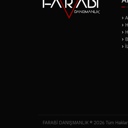
Yatırım Teşvik Belge
A
A
H
H
B
İ
FARABİ DANIŞMANLIK © 2026 Tüm Hakları S