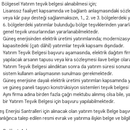
Bölgesel Yatırım teşvik belgesi alınabilmesi için;
Lisanssız faaliyet kapsamında ve bağlantı anlaşmasındaki sözleş
veya kâr payı desteği sağlanmaksızın, 1., 2. ve 3. bölgelerdeki ya
6. bölgelerdeki yatırımlar bulunduğu bölge teşviklerinden yararlan
genel teşvik unsurlarından yararlanabilmektedir.
Güneş enerjisinden elektrik üretimi yatırımlarında; modernizasyo
kapasitedeki (çatı dâhil) yatırımlar teşvik kapsamı dışındadır.
Yatırım Teşvik Belgesi başvuru aşamasında, elektrik dağıtım fi
yapılacak arsanın tapusu veya kira sözleşmesi ilave belge olar
Yatırım Teşvik Belgesi alındıktan sonra da yatırım süresi sonuna 
sistem kullanım anlaşmasının sunulması gerekmektedir.
Güneş enerjisine dayalı elektrik üretimi yatırımları kapsamında 
ve güneş paneli taşıyıcı konstrüksiyon sistemleri teşvik belg
Aynı firma adına birden fazla çağrı mektubu alınmış olsa bile, ya
bir Yatırım Teşvik Belgesi için başvuru yapılabilmektedir.
ş Enerjisi Santralleri için alınacak olan yatırım teşvik Belge baş
nlığınca talep edilen resmi evrak ve yatırıma ilişkin belge ve bilgil