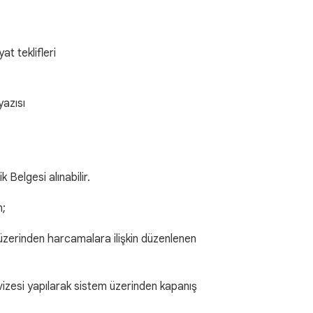
t teklifleri
azısı
k Belgesi alınabilir.
n;
zerinden harcamalara ilişkin düzenlenen
izesi yapılarak sistem üzerinden kapanış