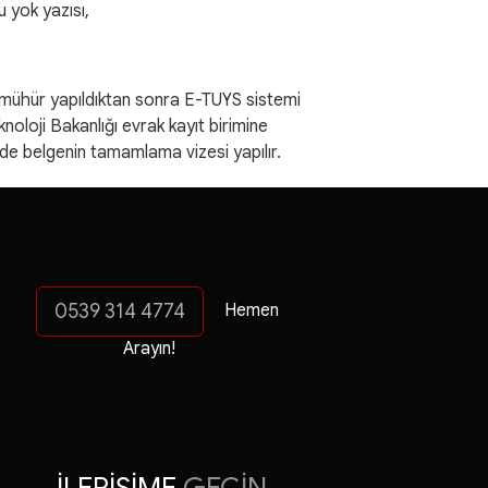
u yok yazısı,
mza-mühür yapıldıktan sonra E-TUYS sistemi
oloji Bakanlığı evrak kayıt birimine
de belgenin tamamlama vizesi yapılır.
0539 314 4774
Hemen
Arayın!