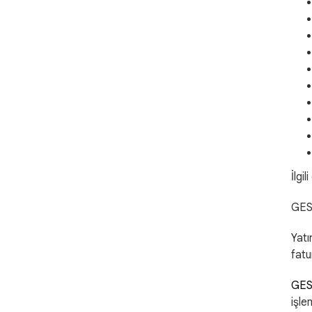
İlgi
GES
Yatı
fatur
GE
işle