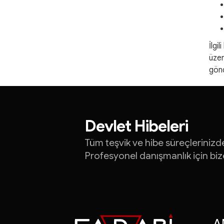
İlgi
üzer
gönd
Yatırım Teşvik Belge
İhracat Destekleri
Devlet Hibeleri
Turquality Danışman
Tüm teşvik ve hibe süreçlerinizd
Profesyonel danışmanlık için bize
KOSGEB Destekleri
ve çok daha fazlası..
FARABİ DANIŞMAN