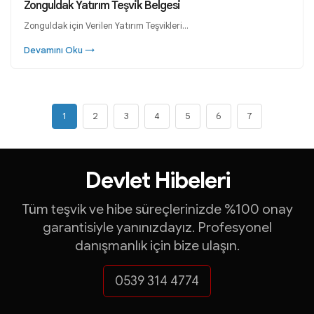
Zonguldak Yatırım Teşvik Belgesi
Zonguldak için Verilen Yatırım Teşvikleri…
Devamını Oku →
1
Yatırım Teşvik Belgeleri
2
3
4
5
6
7
İhracat Destekleri
Devlet Hibeleri
Turquality Danışmanlığ
Tüm teşvik ve hibe süreçlerinizde %100 onay
garantisiyle yanınızdayız. Profesyonel
KOSGEB Destekleri
danışmanlık için bize ulaşın.
ve çok daha fazlası...
0539 314 4774
FARABİ DANIŞMANLI