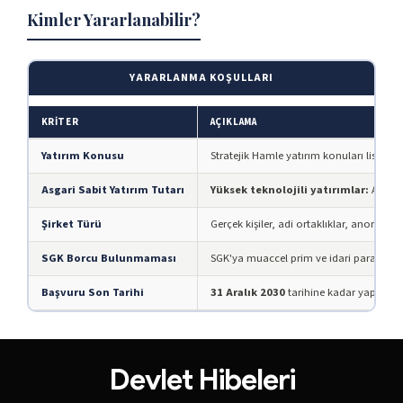
Kimler Yararlanabilir?
YARARLANMA KOŞULLARI
KRITER
AÇIKLAMA
Yatırım Konusu
Stratejik Hamle yatırım konuları listesi
Asgari Sabit Yatırım Tutarı
Yüksek teknolojili yatırımlar:
Asgar
Şirket Türü
Gerçek kişiler, adi ortaklıklar, anonim ve 
SGK Borcu Bulunmaması
SGK'ya muaccel prim ve idari para ceza
Başvuru Son Tarihi
31 Aralık 2030
tarihine kadar yapılacak
Yatırım Teşvik Belgeleri
İhracat Destekleri
Devlet Hibeleri