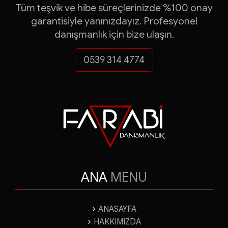
Turquality Danışmanlığ
Tüm teşvik ve hibe süreçlerinizde %100 onay
garantisiyle yanınızdayız. Profesyonel
KOSGEB Destekleri
danışmanlık için bize ulaşın.
ve çok daha fazlası...
0539 314 4774
FARABİ DANIŞMANLI
Yatırım Teşvik Belgeleri
ANA
MENU
ANASAYFA
HAKKIMIZDA