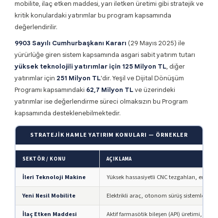
mobilite, ilaç etken maddesi, yarı iletken üretimi gibi stratejik ve
kritik konulardaki yatırımlar bu program kapsamında
değerlendirilir.
9903 Sayılı Cumhurbaşkanı Kararı
(29 Mayıs 2025) ile
yürürlüğe giren sistem kapsamında asgari sabit yatırım tutarı
yüksek teknolojili yatırımlar için 125 Milyon TL
, diğer
yatırımlar için
251 Milyon TL
'dir. Yeşil ve Dijital Dönüşüm
Programı kapsamındaki
62,7 Milyon TL
ve üzerindeki
yatırımlar ise değerlendirme süreci olmaksızın bu Program
kapsamında desteklenebilmektedir.
STRATEJIK HAMLE YATIRIM KONULARI — ÖRNEKLER
SEKTÖR / KONU
AÇIKLAMA
İleri Teknoloji Makine
Yüksek hassasiyetli CNC tezgahları, endüstri
Yeni Nesil Mobilite
Elektrikli araç, otonom sürüş sistemleri, yakı
İlaç Etken Maddesi
Aktif farmasötik bileşen (API) üretimi, biyot