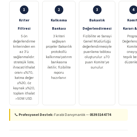
1
2
3
4
Kriter
Kalkınma
Bakanlık
Komi
Filtresi
Bankası
Değerlendirmesi
Kararı 
5 ön
3 kriteri
Fizibilite ve Sanayi
Progr
değerlendirme
sağlayan
Genel Müdürlüğü
Değerlen
kriterinden en
projeler Bakanlık
değerlendirmesiyle
Komite
az 3'ü
protokollü
puanlama tablosu
onayıy
sağlanmalıdır:
kalkınma/yatırım
oluşturulur. ≥70
teşvik be
stratejik liste,
bankasına
puan Komite'ye
düzenle
ihracat/ithalat
iletilir; fizibilite
sunulur.
oranı ≤%70,
raporu
katma değer
hazırlanır.
≥%30, öz
kaynak ≥%20,
toplam ithalat
>50M USD.
📞
Profesyonel Destek:
Farabi Danışmanlık —
0539 314 4774