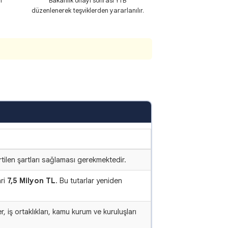
n
Bakanlık onayı sonrası YTB
düzenlenerek teşviklerden yararlanılır.
tilen şartları sağlaması gerekmektedir.
ri
7,5 Milyon TL
. Bu tutarlar yeniden
er, iş ortaklıkları, kamu kurum ve kuruluşları