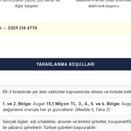
 borcu yoktur yazısı, ÇED kararı ve
Bakanlık internet sitesi üzerinde
diğer belgeler.
elektronik başvuru.
ık —
0539 314 4774
YARARLANMA KOŞULLARI
AÇIKLAMA
EK-3 listesinde yer alan sektörler kapsamında olması ve listede belir
1. ve 2. Bölge:
Asgari
15,1 Milyon TL
.
3., 4., 5. ve 6. Bölge:
Asga
değerleme oranıyla her yıl güncellenir.
(Madde 5, Fıkra 2)
Gerçek kişiler, adi ortaklıklar, anonim ve limited şirketler, kooperatifl
ile yabancı şirketlerin Türkiye şubeleri başvurabilir.