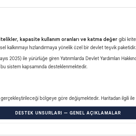
itelikler, kapasite kullanım oranları ve katma değer
gibi krit
el kalkınmayı hızlandırmaya yönelik özel bir devlet teşvik paketidir
yıs 2025) ile yürürlüğe giren Yatırımlarda Devlet Yardımları Hakkın
inde bu sistem kapsamında desteklenmektedir.
gerçekleştirileceği bölgeye göre değişmektedir. Haritadan ilgili ile tı
DESTEK UNSURLARI — GENEL AÇIKLAMALAR
AÇIKLAMA