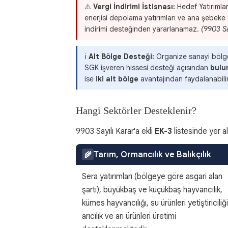
⚠️
Vergi İndirimi İstisnası:
Hedef Yatırımlar 
enerjisi depolama yatırımları ve ana şebeke ü
indirimi desteğinden yararlanamaz.
(9903 Sa
ℹ️
Alt Bölge Desteği:
Organize sanayi bölgesi
SGK işveren hissesi desteği açısından
bulu
ise
iki alt bölge
avantajından faydalanabilir
Hangi Sektörler Desteklenir?
9903 Sayılı Karar'a ekli
EK-3
listesinde yer a
Tarım, Ormancılık ve Balıkçılık
🌾
Sera yatırımları (bölgeye göre asgari alan
şartı), büyükbaş ve küçükbaş hayvancılık,
kümes hayvancılığı, su ürünleri yetiştiriciliği
arıcılık ve arı ürünleri üretimi