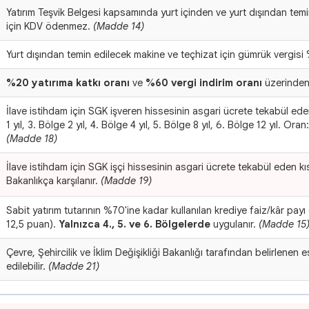
Yatırım Teşvik Belgesi kapsamında yurt içinden ve yurt dışından temi
için KDV ödenmez.
(Madde 14)
Yurt dışından temin edilecek makine ve teçhizat için gümrük vergisi
%20 yatırıma katkı oranı
ve
%60 vergi indirim oranı
üzerinden
İlave istihdam için SGK işveren hissesinin asgari ücrete tekabül eden
1 yıl, 3. Bölge 2 yıl, 4. Bölge 4 yıl, 5. Bölge 8 yıl, 6. Bölge 12 yıl. 
(Madde 18)
İlave istihdam için SGK işçi hissesinin asgari ücrete tekabül eden kı
Bakanlıkça karşılanır.
(Madde 19)
Sabit yatırım tutarının %70'ine kadar kullanılan krediye faiz/kâr pa
12,5 puan).
Yalnızca 4., 5. ve 6. Bölgelerde
uygulanır.
(Madde 15
Çevre, Şehircilik ve İklim Değişikliği Bakanlığı tarafından belirlenen 
edilebilir.
(Madde 21)