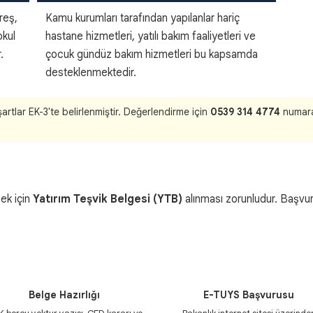
reş,
Kamu kurumları tarafından yapılanlar hariç
okul
hastane hizmetleri, yatılı bakım faaliyetleri ve
.
çocuk gündüz bakım hizmetleri bu kapsamda
desteklenmektedir.
şartlar EK-3'te belirlenmiştir. Değerlendirme için
0539 314 4774
numaral
mek için
Yatırım Teşvik Belgesi (YTB)
alınması zorunludur. Başvur
2
3
Belge Hazırlığı
E-TUYS Başvurusu