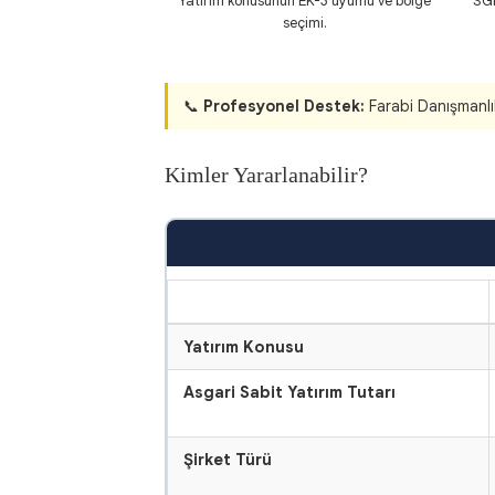
Yatırım konusunun EK-3 uyumu ve bölge
SGK
seçimi.
📞
Profesyonel Destek:
Farabi Danışmanl
Kimler Yararlanabilir?
KRITER
Yatırım Konusu
Asgari Sabit Yatırım Tutarı
Şirket Türü