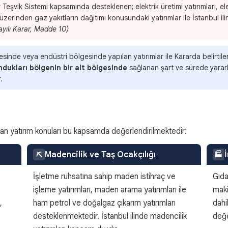
Teşvik Sistemi kapsamında desteklenen; elektrik üretimi yatırımları, elekt
zerinden gaz yakıtların dağıtımı konusundaki yatırımlar ile İstanbul ili
yılı Karar, Madde 10)
nde veya endüstri bölgesinde yapılan yatırımlar ile Kararda belirtilen i
ndukları bölgenin bir alt bölgesinde
sağlanan şart ve sürede yararla
.
lan yatırım konuları bu kapsamda değerlendirilmektedir:
Madencilik ve Taş Ocakçılığı
⛏️
🏭
İşletme ruhsatına sahip maden istihraç ve
Gıda,
işleme yatırımları, maden arama yatırımları ile
maki
,
ham petrol ve doğalgaz çıkarım yatırımları
dahi
desteklenmektedir. İstanbul ilinde madencilik
değe