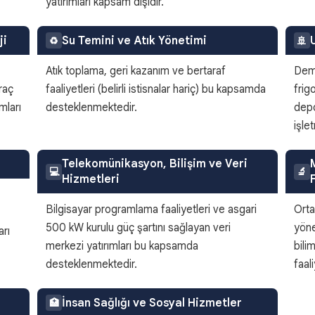
yatırımları kapsam dışıdır.
ji
Su Temini ve Atık Yönetimi
♻️
🚢
Atık toplama, geri kazanım ve bertaraf
Demi
araç
faaliyetleri (belirli istisnalar hariç) bu kapsamda
frig
mları
desteklenmektedir.
depo
işle
Telekomünikasyon, Bilişim ve Veri
💻
🔬
Hizmetleri
,
Bilgisayar programlama faaliyetleri ve asgari
Orta
500 kW kurulu güç şartını sağlayan veri
yöne
arı
merkezi yatırımları bu kapsamda
bili
desteklenmektedir.
faal
İnsan Sağlığı ve Sosyal Hizmetler
🏥