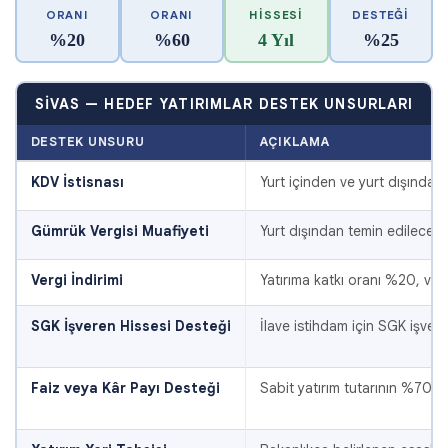
ORANI
ORANI
HISSESI
DESTEĞI
%20
%60
4 Yıl
%25
SIVAS — HEDEF YATIRIMLAR DESTEK UNSURLARI
DESTEK UNSURU
AÇIKLAMA
KDV İstisnası
Yurt içinden ve yurt dışından
Gümrük Vergisi Muafiyeti
Yurt dışından temin edilecek 
Vergi İndirimi
Yatırıma katkı oranı %20, ver
SGK İşveren Hissesi Desteği
İlave istihdam için SGK işver
Faiz veya Kâr Payı Desteği
Sabit yatırım tutarının %70'in