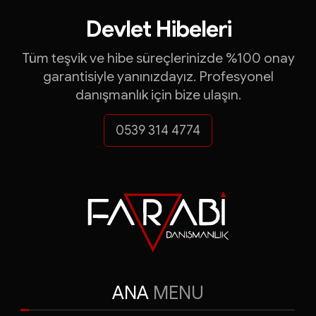
İhracat Destekleri
Devlet Hibeleri
Turquality Danışmanlığ
Tüm teşvik ve hibe süreçlerinizde %100 onay
garantisiyle yanınızdayız. Profesyonel
KOSGEB Destekleri
danışmanlık için bize ulaşın.
ve çok daha fazlası...
0539 314 4774
FARABİ DANIŞMANLI
Yatırım Teşvik Belgeleri
ANA
MENU