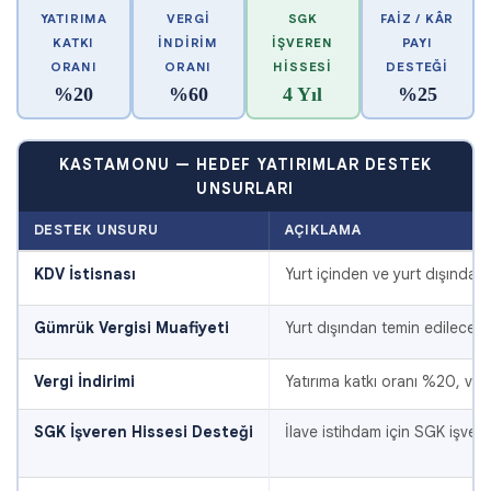
YATIRIMA
VERGI
SGK
FAIZ / KÂR
KATKI
İNDIRIM
İŞVEREN
PAYI
ORANI
ORANI
HISSESI
DESTEĞI
%20
%60
4 Yıl
%25
KASTAMONU — HEDEF YATIRIMLAR DESTEK
UNSURLARI
DESTEK UNSURU
AÇIKLAMA
KDV İstisnası
Yurt içinden ve yurt dışından
Gümrük Vergisi Muafiyeti
Yurt dışından temin edilecek 
Vergi İndirimi
Yatırıma katkı oranı %20, ver
SGK İşveren Hissesi Desteği
İlave istihdam için SGK işver