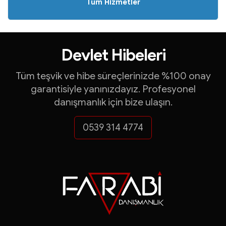
Tüm Hizmetler
Yatırım Teşvik Belgeleri
İhracat Destekleri
Devlet Hibeleri
Turquality Danışmanlığ
Tüm teşvik ve hibe süreçlerinizde %100 onay
garantisiyle yanınızdayız. Profesyonel
KOSGEB Destekleri
danışmanlık için bize ulaşın.
ve çok daha fazlası...
0539 314 4774
FARABİ DANIŞMANLI
Yatırım Teşvik Belgeleri