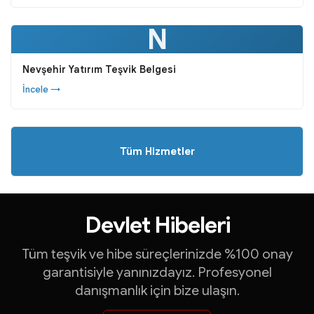
N
Nevşehir Yatırım Teşvik Belgesi
İncele →
Tüm Hizmetler
Yatırım Teşvik Belgeleri
İhracat Destekleri
Devlet Hibeleri
Turquality Danışmanlığ
Tüm teşvik ve hibe süreçlerinizde %100 onay
garantisiyle yanınızdayız. Profesyonel
KOSGEB Destekleri
danışmanlık için bize ulaşın.
ve çok daha fazlası...