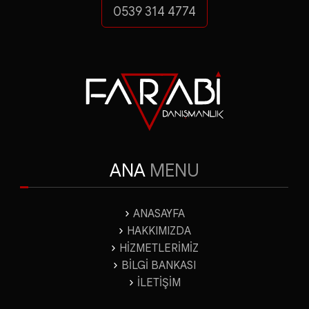
0539 314 4774
FARABİ DANIŞMANLI
Yatırım Teşvik Belgeleri
ANA
MENU
ANASAYFA
HAKKIMIZDA
HİZMETLERİMİZ
BİLGİ BANKASI
İLETİŞİM