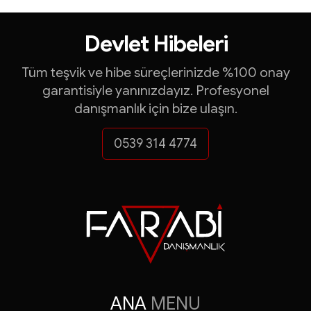
İhracat Destekleri
Devlet Hibeleri
Turquality Danışmanlığ
Tüm teşvik ve hibe süreçlerinizde %100 onay
garantisiyle yanınızdayız. Profesyonel
KOSGEB Destekleri
danışmanlık için bize ulaşın.
ve çok daha fazlası...
0539 314 4774
FARABİ DANIŞMANLI
Yatırım Teşvik Belgeleri
ANA
MENU