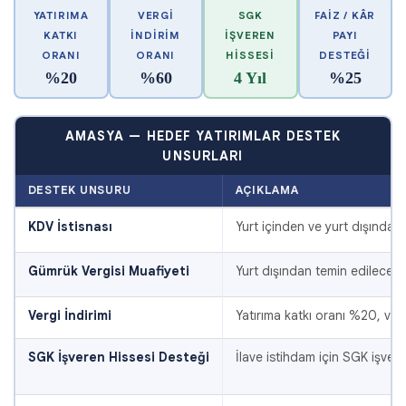
YATIRIMA
VERGI
SGK
FAIZ / KÂR
KATKI
İNDIRIM
İŞVEREN
PAYI
ORANI
ORANI
HISSESI
DESTEĞI
%20
%60
4 Yıl
%25
AMASYA — HEDEF YATIRIMLAR DESTEK
UNSURLARI
DESTEK UNSURU
AÇIKLAMA
KDV İstisnası
Yurt içinden ve yurt dışından
Gümrük Vergisi Muafiyeti
Yurt dışından temin edilecek 
Vergi İndirimi
Yatırıma katkı oranı %20, ver
SGK İşveren Hissesi Desteği
İlave istihdam için SGK işver