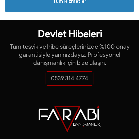
Tüm Hizmetler
Yatırım Teşvik Belgeleri
İhracat Destekleri
Devlet Hibeleri
Turquality Danışmanlığ
Tüm teşvik ve hibe süreçlerinizde %100 onay
garantisiyle yanınızdayız. Profesyonel
KOSGEB Destekleri
danışmanlık için bize ulaşın.
ve çok daha fazlası...
0539 314 4774
FARABİ DANIŞMANLI
Yatırım Teşvik Belgeleri